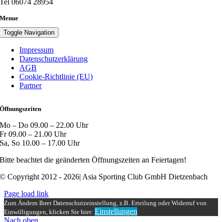
Tel 06074 28954
Menue
Toggle Navigation
Impressum
Datenschutzerklärung
AGB
Cookie-Richtlinie (EU)
Partner
Öffnungszeiten
Mo – Do 09.00 – 22.00 Uhr
Fr 09.00 – 21.00 Uhr
Sa, So 10.00 – 17.00 Uhr
Bitte beachtet die geänderten Öffnungszeiten an Feiertagen!
© Copyright 2012 - 2026| Asia Sporting Club GmbH Dietzenbach
Page load link
Zum Ändern Ihrer Datenschutzeinstellung, z.B. Erteilung oder Widerruf von
Einstellungen
Einwilligungen, klicken Sie hier:
Nach oben