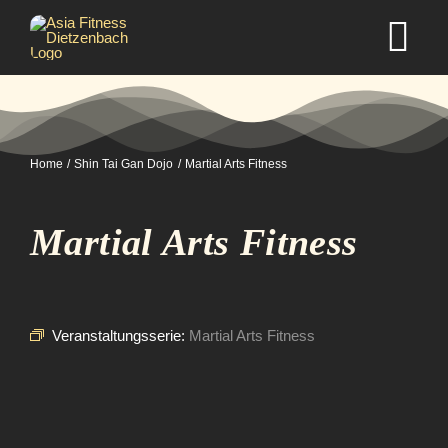
Zum
Inhalt
Tog
springen
Nav
Home
Home
Shin Tai Gan Dojo
Martial Arts Fitness
Studio
Martial Arts Fitness
Kurse
Selbstverteidigung
Veranstaltungsserie:
Martial Arts Fitness
Mitgliedschaft