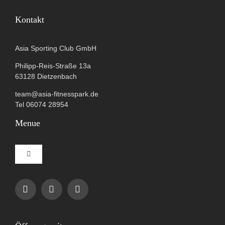
Kontakt
Asia Sporting Club GmbH
Philipp-Reis-Straße 13a
63128 Dietzenbach
team@asia-fitnesspark.de
Tel 06074 28954
Menue
Toggle
Navigation
Impressum
Datenschutzerklärung