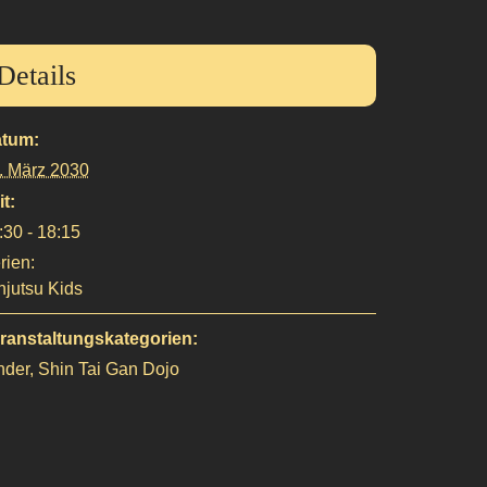
Details
tum:
. März 2030
it:
:30 - 18:15
rien:
njutsu Kids
ranstaltungskategorien:
nder
,
Shin Tai Gan Dojo