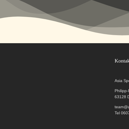
Konta
Asia Sp
Philipp
63128 
team@as
Tel 060