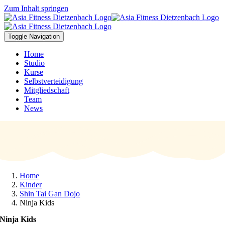
Zum Inhalt springen
Toggle Navigation
Home
Studio
Kurse
Selbstverteidigung
Mitgliedschaft
Team
News
Home
Kinder
Shin Tai Gan Dojo
Ninja Kids
Ninja Kids