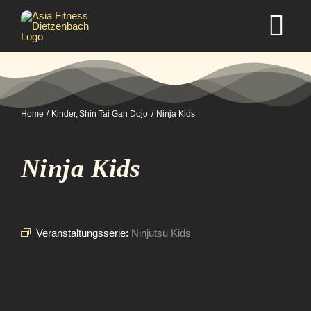
Zum
Inhalt
Tog
springen
Nav
Home
Home
Kinder
Shin Tai Gan Dojo
Ninja Kids
Studio
Ninja Kids
Kurse
Selbstverteidigung
Veranstaltungsserie:
Ninjutsu Kids
Mitgliedschaft