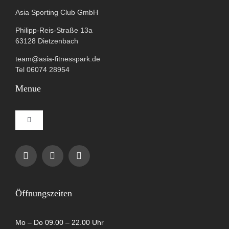
Asia Sporting Club GmbH
Philipp-Reis-Straße 13a
63128 Dietzenbach
team@asia-fitnesspark.de
Tel 06074 28954
Menue
Toggle
Navigation
Impressum
Datenschutzerklärung
Öffnungszeiten
AGB
Mo – Do 09.00 – 22.00 Uhr