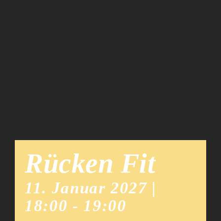
Team
News
Rücken Fit
11. Januar 2027 |
18:00
-
19:00