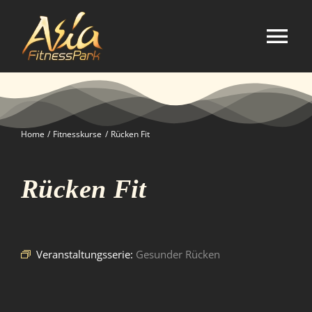
Zum
Inhalt
springen
Tog
Nav
Home
Home
Fitnesskurse
Rücken Fit
Studio
Rücken Fit
Kurse
Selbstverteidigung
Veranstaltungsserie:
Gesunder Rücken
Mitgliedschaft