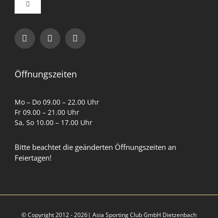
Toggle
Navigation
Impressum
Datenschutzerklärung
Öffnungszeiten
AGB
Mo – Do 09.00 – 22.00 Uhr
Fr 09.00 – 21.00 Uhr
Sa, So 10.00 – 17.00 Uhr
Cookie-Richtlinie (EU)
Bitte beachtet die geänderten Öffnungszeiten an
Feiertagen!
Partner
© Copyright 2012 - 2026| Asia Sporting Club GmbH Dietzenbach