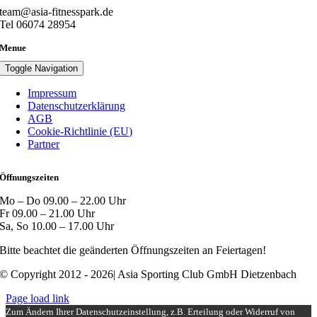
team@asia-fitnesspark.de
Tel 06074 28954
Menue
Toggle Navigation
Impressum
Datenschutzerklärung
AGB
Cookie-Richtlinie (EU)
Partner
Öffnungszeiten
Mo – Do 09.00 – 22.00 Uhr
Fr 09.00 – 21.00 Uhr
Sa, So 10.00 – 17.00 Uhr
Bitte beachtet die geänderten Öffnungszeiten an Feiertagen!
© Copyright 2012 - 2026| Asia Sporting Club GmbH Dietzenbach
Page load link
Zum Ändern Ihrer Datenschutzeinstellung, z.B. Erteilung oder Widerruf von