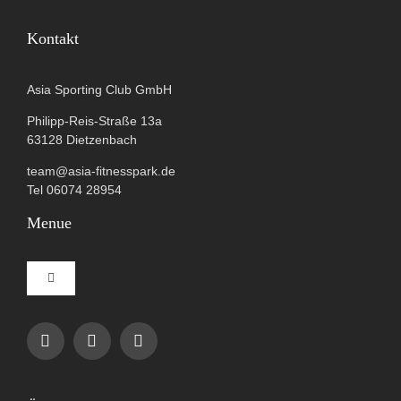
Kontakt
Asia Sporting Club GmbH
Philipp-Reis-Straße 13a
63128 Dietzenbach
team@asia-fitnesspark.de
Tel 06074 28954
Menue
Toggle
Navigation
Impressum
Datenschutzerklärung