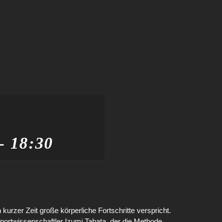
-
18:30
 kurzer Zeit große körperliche Fortschritte verspricht.
ortwissenschaftler Izumi Tabata, der die Methode