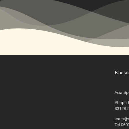
Konta
Asia Sp
Philipp
63128 
team@as
Tel 060