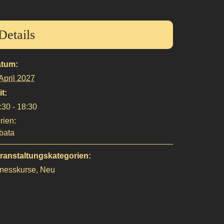
Details
tum:
 April 2027
it:
:30 - 18:30
rien:
bata
ranstaltungskategorien:
tnesskurse
,
Neu