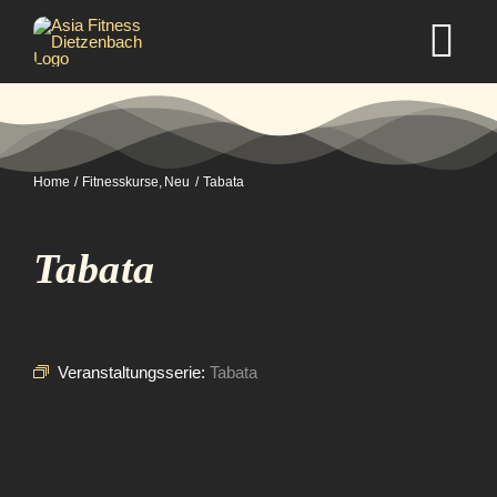
Zum
Inhalt
Tog
springen
Nav
Home
Home
Fitnesskurse
Neu
Tabata
Studio
Tabata
Kurse
Selbstverteidigung
Veranstaltungsserie:
Tabata
Mitgliedschaft