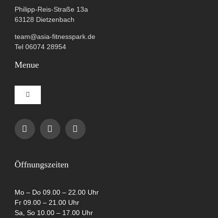
Philipp-Reis-Straße 13a
63128 Dietzenbach
team@asia-fitnesspark.de
Tel 06074 28954
Menue
Toggle
Navigation
Impressum
Datenschutzerklärung
Öffnungszeiten
AGB
Mo – Do 09.00 – 22.00 Uhr
Fr 09.00 – 21.00 Uhr
Sa, So 10.00 – 17.00 Uhr
Cookie-Richtlinie (EU)