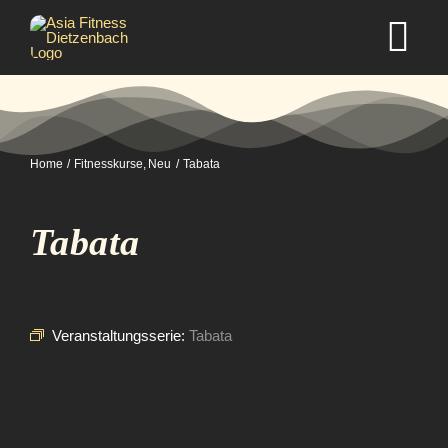
Zum
Inhalt
Tog
springen
Nav
Home
Home
Fitnesskurse
Neu
Tabata
Studio
Tabata
Kurse
Selbstverteidigung
Veranstaltungsserie:
Tabata
Mitgliedschaft