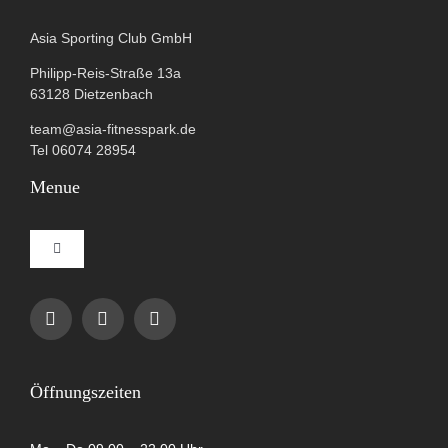
Asia Sporting Club GmbH
Philipp-Reis-Straße 13a
63128 Dietzenbach
team@asia-fitnesspark.de
Tel 06074 28954
Menue
Toggle
Navigation
Impressum
Datenschutzerklärung
Öffnungszeiten
AGB