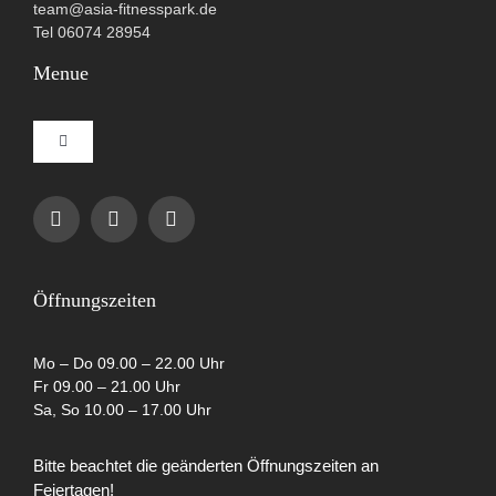
team@asia-fitnesspark.de
Tel 06074 28954
Menue
Toggle
Navigation
Impressum
Datenschutzerklärung
Öffnungszeiten
AGB
Mo – Do 09.00 – 22.00 Uhr
Fr 09.00 – 21.00 Uhr
Sa, So 10.00 – 17.00 Uhr
Cookie-Richtlinie (EU)
Bitte beachtet die geänderten Öffnungszeiten an
Feiertagen!
Partner