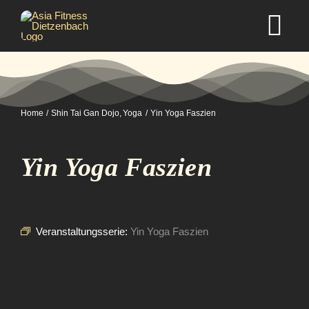
Zum
Inhalt
Tog
springen
Nav
Home
Home
Shin Tai Gan Dojo
Yoga
Yin Yoga Faszien
Studio
Yin Yoga Faszien
Kurse
Selbstverteidigung
Veranstaltungsserie:
Yin Yoga Faszien
Mitgliedschaft