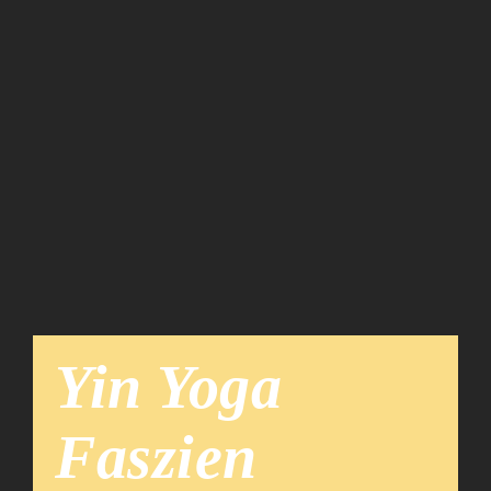
Team
News
Yin Yoga
Faszien