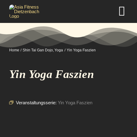
Zum
Inhalt
Tog
springen
Nav
Home
Home
Shin Tai Gan Dojo
Yoga
Yin Yoga Faszien
Studio
Yin Yoga Faszien
Kurse
Selbstverteidigung
Veranstaltungsserie:
Yin Yoga Faszien
Mitgliedschaft