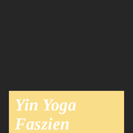
Team
News
Yin Yoga
Faszien