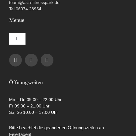
team@asia-fitnesspark.de
Tel 06074 28954
Menue
Toggle
Navigation
Impressum
Datenschutzerklärung
Öffnungszeiten
AGB
Mo – Do 09.00 – 22.00 Uhr
Fr 09.00 – 21.00 Uhr
Sa, So 10.00 – 17.00 Uhr
Cookie-Richtlinie (EU)
Bitte beachtet die geänderten Öffnungszeiten an
Feiertagen!
Partner