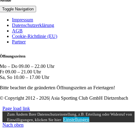
Menue
Toggle Navigation
Impressum
Datenschutzerklärung
AGB
Cookie-Richtlinie (EU)
Partner
Öffnungszeiten
Mo – Do 09.00 – 22.00 Uhr
Fr 09.00 – 21.00 Uhr
Sa, So 10.00 – 17.00 Uhr
Bitte beachtet die geänderten Öffnungszeiten an Feiertagen!
© Copyright 2012 - 2026| Asia Sporting Club GmbH Dietzenbach
Page load link
Zum Ändern Ihrer Datenschutzeinstellung, z.B. Erteilung oder Widerruf von
Einstellungen
Einwilligungen, klicken Sie hier:
Nach oben