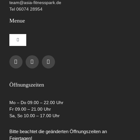
team@asia-fitnesspark.de
Tel 06074 28954
Menue
Toggle
Navigation
Impressum
Datenschutzerklärung
Öffnungszeiten
AGB
Mo – Do 09.00 – 22.00 Uhr
Fr 09.00 – 21.00 Uhr
Sa, So 10.00 – 17.00 Uhr
Cookie-Richtlinie (EU)
Bitte beachtet die geänderten Öffnungszeiten an
Feiertagen!
Partner