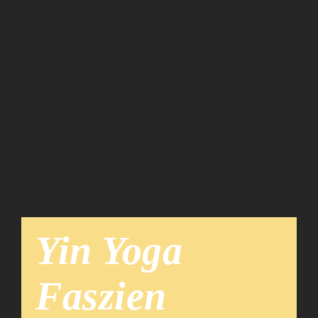
Team
News
Yin Yoga
Faszien