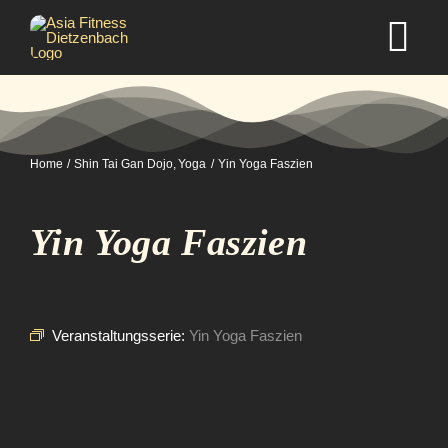
Zum
Inhalt
Tog
springen
Nav
Home
Home
Shin Tai Gan Dojo
Yoga
Yin Yoga Faszien
Studio
Yin Yoga Faszien
Kurse
Selbstverteidigung
Veranstaltungsserie:
Yin Yoga Faszien
Mitgliedschaft