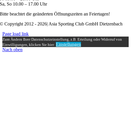
Sa, So 10.00 – 17.00 Uhr
Bitte beachtet die geänderten Öffnungszeiten an Feiertagen!
© Copyright 2012 - 2026| Asia Sporting Club GmbH Dietzenbach
Page load link
Zum Ändern Ihrer Datenschutzeinstellung, z.B. Erteilung oder Widerruf von
Einstellungen
Einwilligungen, klicken Sie hier:
Nach oben