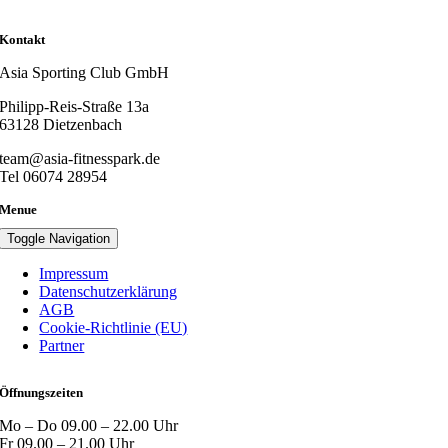
Kontakt
Asia Sporting Club GmbH
Philipp-Reis-Straße 13a
63128 Dietzenbach
team@asia-fitnesspark.de
Tel 06074 28954
Menue
Toggle Navigation
Impressum
Datenschutzerklärung
AGB
Cookie-Richtlinie (EU)
Partner
Öffnungszeiten
Mo – Do 09.00 – 22.00 Uhr
Fr 09.00 – 21.00 Uhr