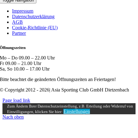
Toggle Navigation
Impressum
Datenschutzerklärung
AGB
Cookie-Richtlinie (EU)
Partner
Öffnungszeiten
Mo – Do 09.00 – 22.00 Uhr
Fr 09.00 – 21.00 Uhr
Sa, So 10.00 – 17.00 Uhr
Bitte beachtet die geänderten Öffnungszeiten an Feiertagen!
© Copyright 2012 - 2026| Asia Sporting Club GmbH Dietzenbach
Page load link
Zum Ändern Ihrer Datenschutzeinstellung, z.B. Erteilung oder Widerruf von
Einstellungen
Einwilligungen, klicken Sie hier:
Nach oben