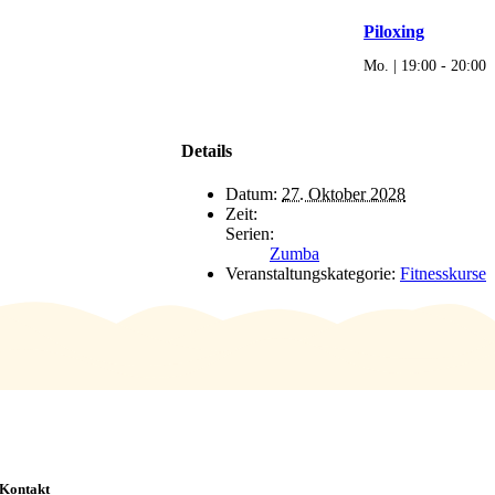
Piloxing
Mo. | 19:00
-
20:00
Details
Datum:
27. Oktober 2028
Zeit:
Serien:
Zumba
Veranstaltungskategorie:
Fitnesskurse
Kontakt