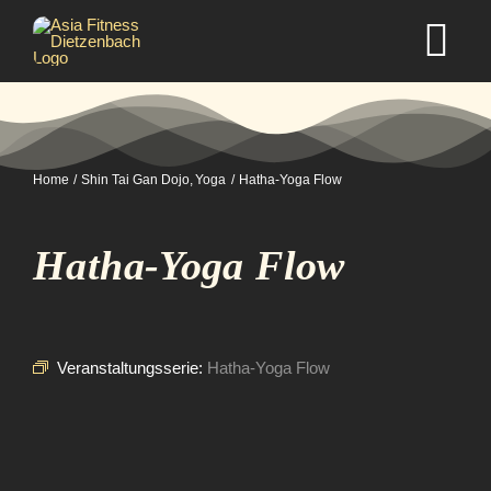
Zum
Inhalt
Tog
springen
Nav
Home
Home
Shin Tai Gan Dojo
Yoga
Hatha-Yoga Flow
Studio
Hatha-Yoga Flow
Kurse
Selbstverteidigung
Veranstaltungsserie:
Hatha-Yoga Flow
Mitgliedschaft