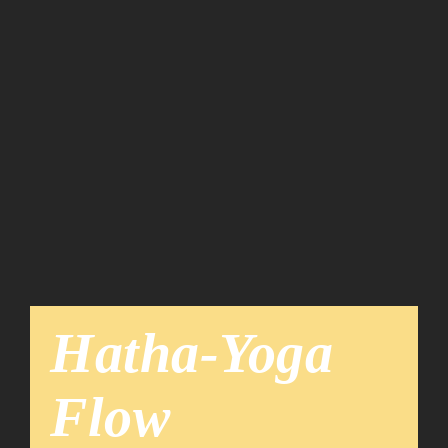
Team
News
Hatha-Yoga
Flow