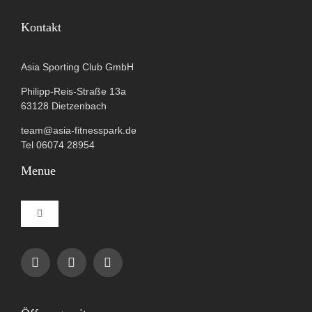
Kontakt
Asia Sporting Club GmbH
Philipp-Reis-Straße 13a
63128 Dietzenbach
team@asia-fitnesspark.de
Tel 06074 28954
Menue
Toggle
Navigation
Impressum
Datenschutzerklärung