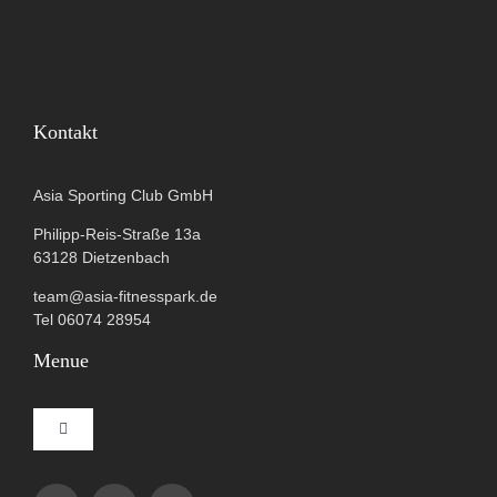
Kontakt
Asia Sporting Club GmbH
Philipp-Reis-Straße 13a
63128 Dietzenbach
team@asia-fitnesspark.de
Tel 06074 28954
Menue
Toggle
Navigation
Impressum