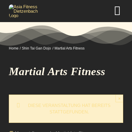
Zum
Inhalt
Tog
springen
Nav
Home
Home
Shin Tai Gan Dojo
Martial Arts Fitness
Studio
Martial Arts Fitness
Kurse
Selbstverteidigung
×
DIESE VERANSTALTUNG HAT BEREITS
STATTGEFUNDEN.
Mitgliedschaft