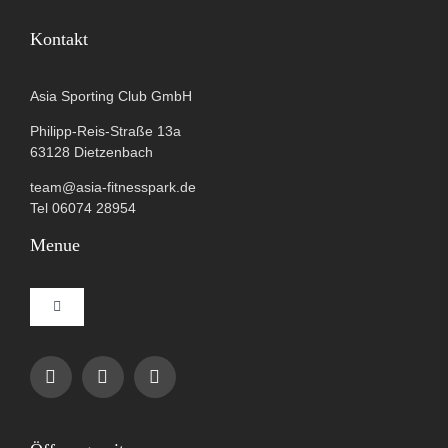
Kontakt
Asia Sporting Club GmbH
Philipp-Reis-Straße 13a
63128 Dietzenbach
team@asia-fitnesspark.de
Tel 06074 28954
Menue
Toggle
Navigation
Impressum
Datenschutzerklärung