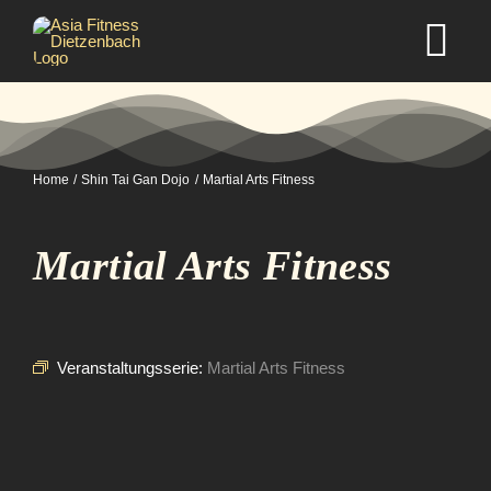
Zum
Inhalt
Tog
springen
Nav
Home
Home
Shin Tai Gan Dojo
Martial Arts Fitness
Studio
Martial Arts Fitness
Kurse
Selbstverteidigung
Veranstaltungsserie:
Martial Arts Fitness
Mitgliedschaft