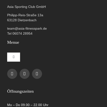
Asia Sporting Club GmbH
Philipp-Reis-Straße 13a
63128 Dietzenbach
team@asia-fitnesspark.de
Tel 06074 28954
Menue
Toggle
Navigation
Impressum
Datenschutzerklärung
Öffnungszeiten
AGB
Mo – Do 09.00 – 22.00 Uhr